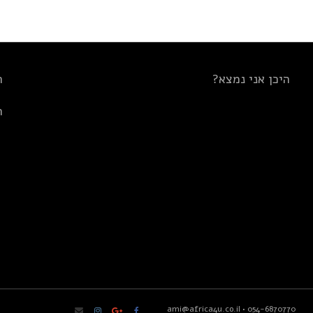
היכן אני נמצא?
ת
ת
ami@africa4u.co.il
•
054-6870770