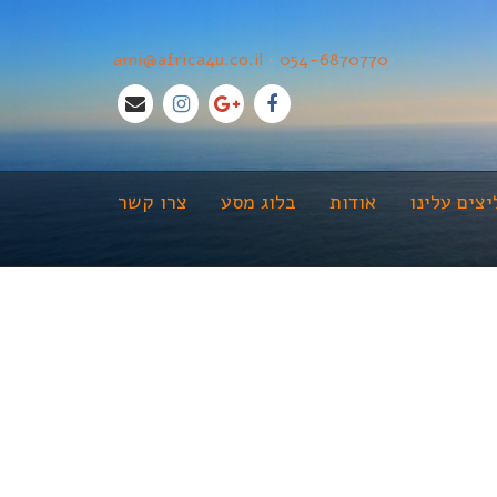
ami@africa4u.co.il
•
054-6870770
צים עלינו
אודות
בלוג מסע
צרו קשר