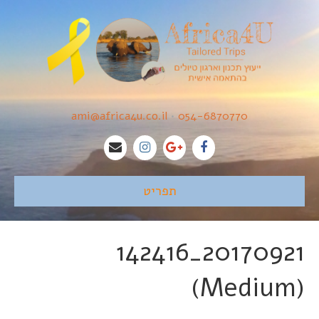
ami@africa4u.co.il
•
054-6870770
תפריט
20170921_142416
(Medium)