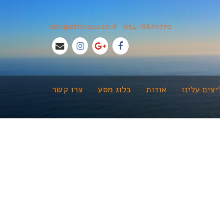
ami@africa4u.co.il
•
054-6870770
צים עלינו
אודות
בלוג מסע
צרו קשר