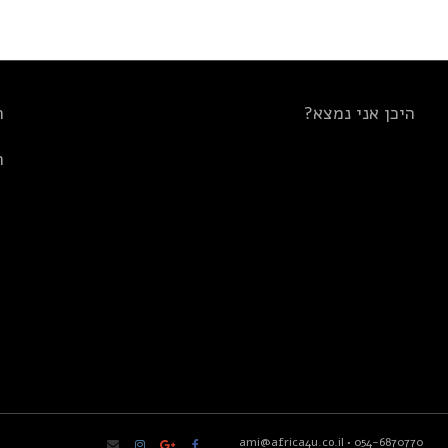
היכן אני נמצא?
ת
ת
ami@africa4u.co.il
•
054-6870770