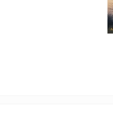
Tele
L