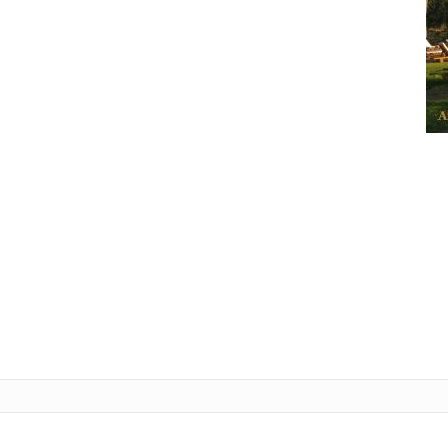
Tele
L