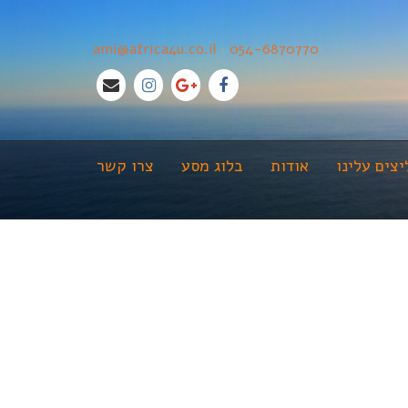
ami@africa4u.co.il
•
054-6870770
צים עלינו
אודות
בלוג מסע
צרו קשר