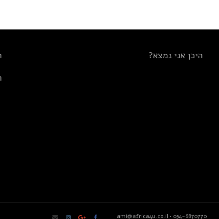
היכן אני נמצא?
ת
ת
ami@africa4u.co.il
•
054-6870770