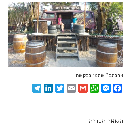
אהבתם? שתפו בבקשה
elegram
LinkedIn
Twitter
Email
WhatsApp
Gmail
Messenger
Facebook
השאר תגובה