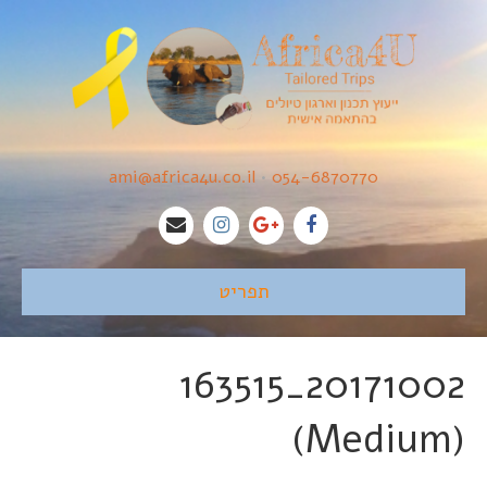
ami@africa4u.co.il
•
054-6870770
תפריט
20171002_163515
(Medium)