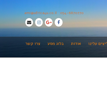
ami@africa4u.co.il
•
054-6870770
צים עלינו
אודות
בלוג מסע
צרו קשר