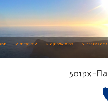
זניה וזנזיבר
דרום אפריקה
עוד יעדים
ממלי
501px-Fl