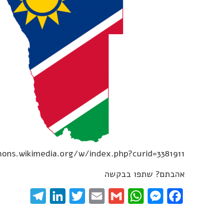
ons.wikimedia.org/w/index.php?curid=3381911
אהבתם? שתפו בבקשה
gram
inkedIn
Twitter
Email
WhatsApp
Gmail
Messenger
Facebook