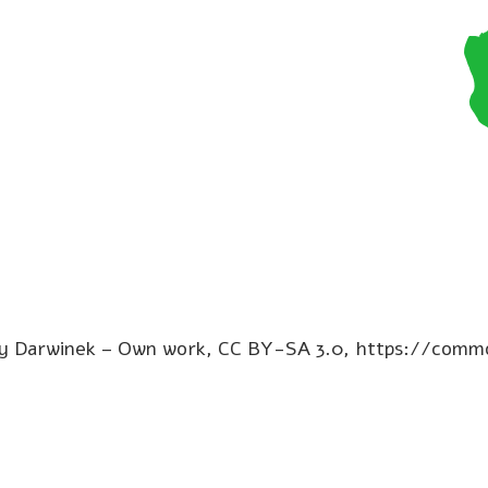
y Darwinek – Own work, CC BY-SA 3.0, https://commo
Tele
L