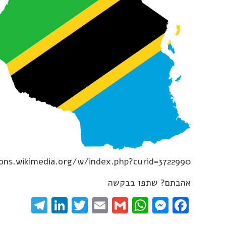
ns.wikimedia.org/w/index.php?curid=3722990
אהבתם? שתפו בבקשה
gram
inkedIn
Twitter
Email
WhatsApp
Gmail
Messenger
Facebook