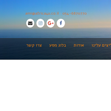
ami@africa4u.co.il
•
054-6870770
צים עלינו
אודות
בלוג מסע
צרו קשר