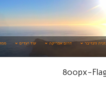
זניה וזנזיבר
דרום אפריקה
עוד יעדים
ממלי
800px-Fla