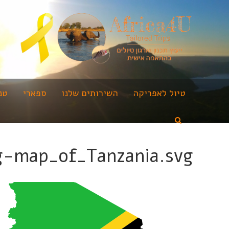
טיול לאפריקה
השירותים שלנו
ספארי
טנ
g-map_of_Tanzania.svg