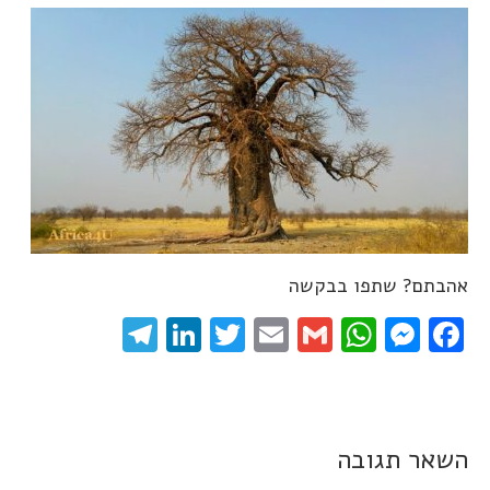
אהבתם? שתפו בבקשה
elegram
LinkedIn
Twitter
Email
WhatsApp
Gmail
Messenger
Facebook
השאר תגובה