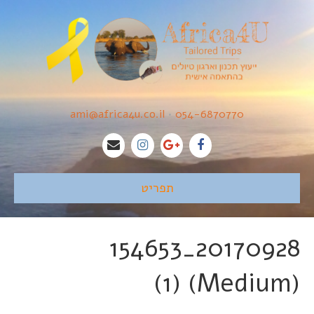
ami@africa4u.co.il
•
054-6870770
תפריט
20170928_154653
(Medium) (1)