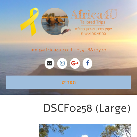
ami@africa4u.co.il
•
054-6870770
תפריט
DSCF0258 (Large)