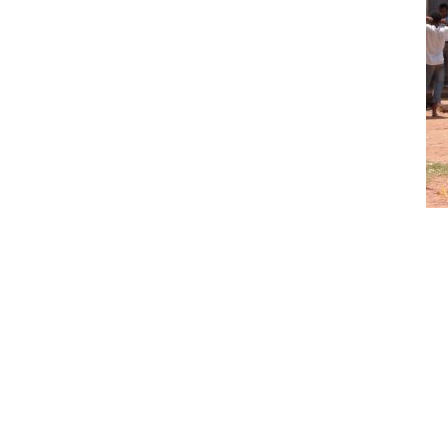
Tele
L