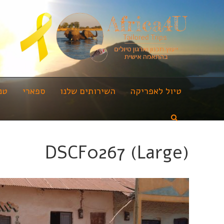
טיול לאפריקה
השירותים שלנו
ספארי
טנ
DSCF0267 (Large)