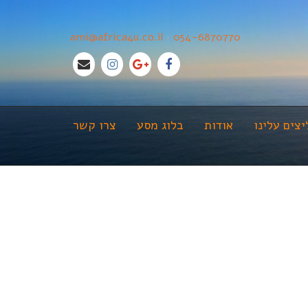
ami@africa4u.co.il
•
054-6870770
צים עלינו
אודות
בלוג מסע
צרו קשר