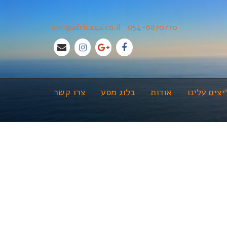
ami@africa4u.co.il
•
054-6870770
צים עלינו
אודות
בלוג מסע
צרו קשר