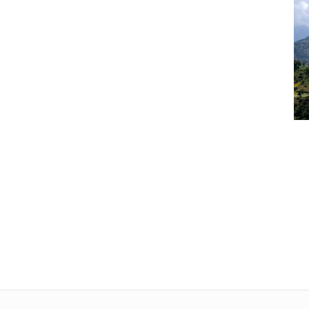
Tele
L