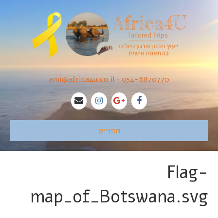
ami@africa4u.co.il
•
054-6870770
תפריט
Flag-
map_of_Botswana.svg