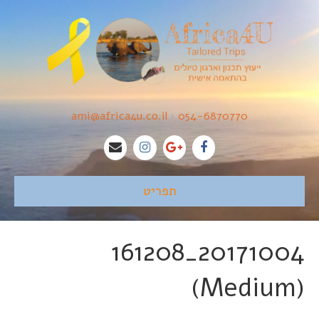
ami@africa4u.co.il
•
054-6870770
תפריט
20171004_161208
(Medium)