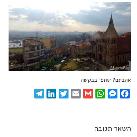
אהבתם? שתפו בבקשה
elegram
LinkedIn
Twitter
Email
WhatsApp
Gmail
Messenger
Facebook
השאר תגובה