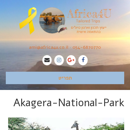
ami@africa4u.co.il
•
054-6870770
תפריט
Akagera-National-Park