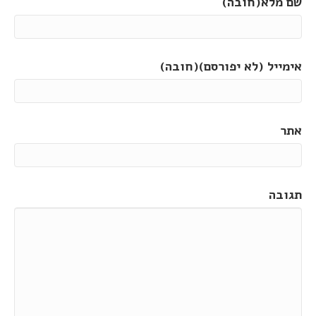
שם מלא(חובה)
אימייל (לא יפורסם)(חובה)
אתר
תגובה