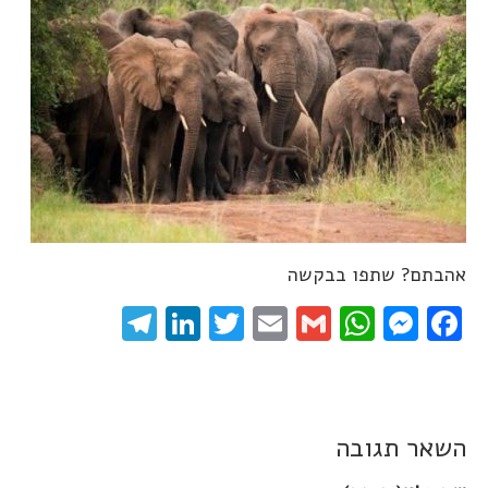
אהבתם? שתפו בבקשה
elegram
LinkedIn
Twitter
Email
WhatsApp
Gmail
Messenger
Facebook
השאר תגובה