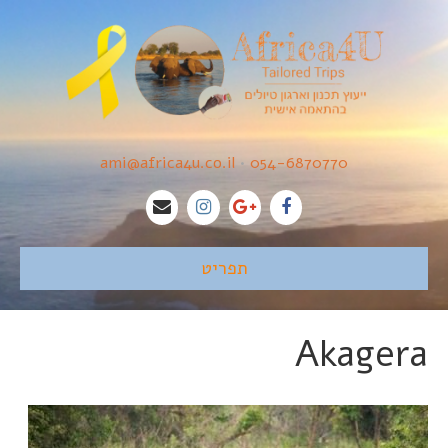
ami@africa4u.co.il
•
054-6870770
תפריט
Akagera