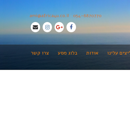
ami@africa4u.co.il
•
054-6870770
צים עלינו
אודות
בלוג מסע
צרו קשר