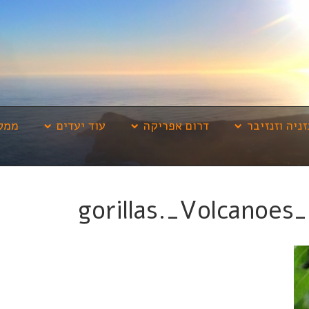
זניה וזנזיבר
דרום אפריקה
עוד יעדים
ממלי
gorillas._Volcanoes