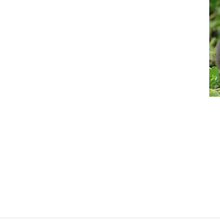
Tele
L