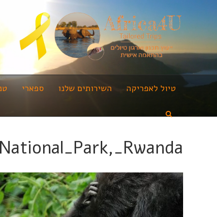
טיול לאפריקה
השירותים שלנו
ספארי
טנ
_National_Park,_Rwanda