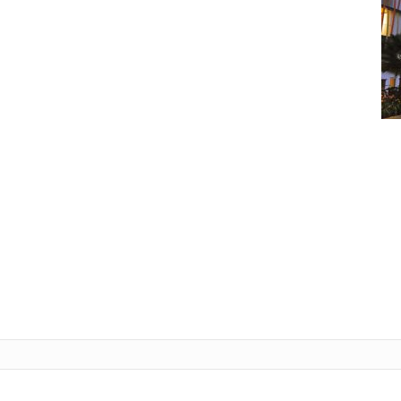
Tele
L