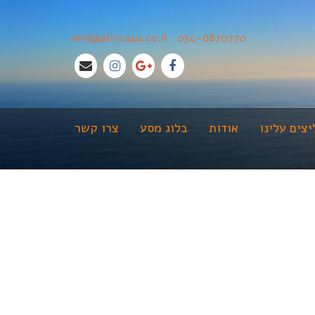
ami@africa4u.co.il
•
054-6870770
צים עלינו
אודות
בלוג מסע
צרו קשר