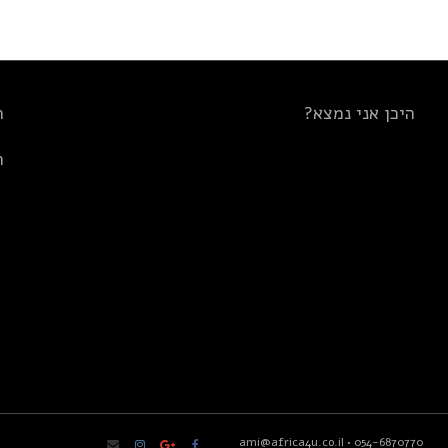
היכן אני נמצא?
ת
ת
ami@africa4u.co.il
•
054-6870770