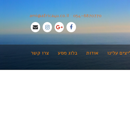
ami@africa4u.co.il
•
054-6870770
צים עלינו
אודות
בלוג מסע
צרו קשר