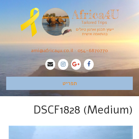
ami@africa4u.co.il
•
054-6870770
תפריט
DSCF1828 (Medium)