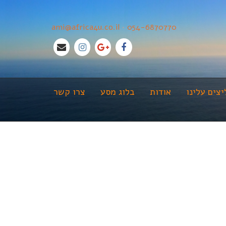
ami@africa4u.co.il
•
054-6870770
צים עלינו
אודות
בלוג מסע
צרו קשר