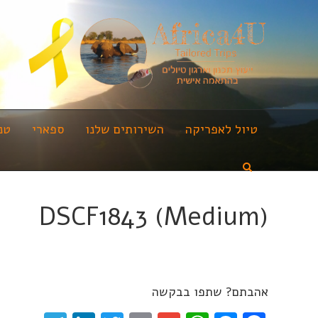
טיול לאפריקה
השירותים שלנו
ספארי
טנ
DSCF1843 (Medium)
אהבתם? שתפו בבקשה