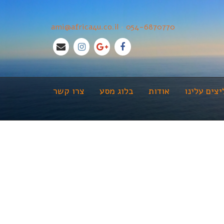
ami@africa4u.co.il
•
054-6870770
צים עלינו
אודות
בלוג מסע
צרו קשר