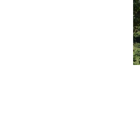
Tele
L