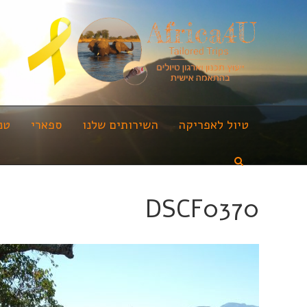
טיול לאפריקה
השירותים שלנו
ספארי
טנ
DSCF0370