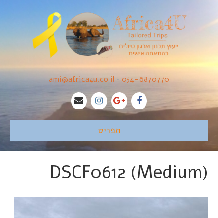
ami@africa4u.co.il
•
054-6870770
תפריט
DSCF0612 (Medium)