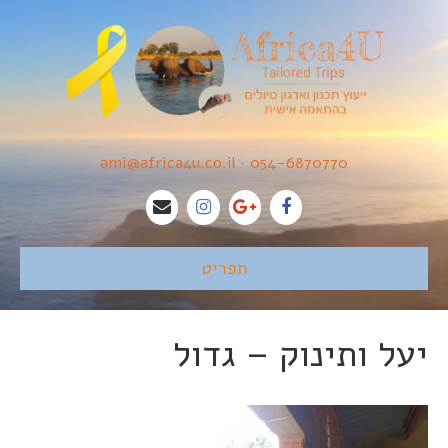
ami@africa4u.co.il
•
054-6870770
תפריט
יעל ותינוק – גדול