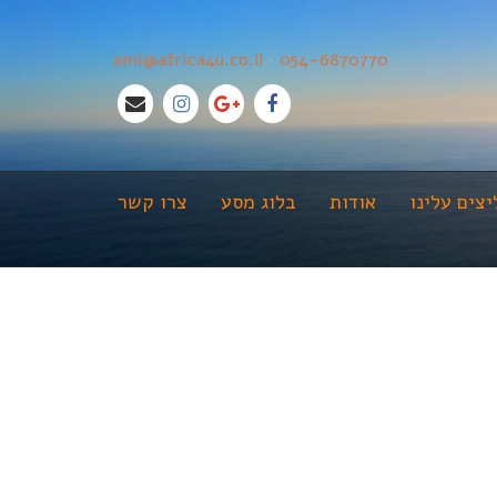
ami@africa4u.co.il
•
054-6870770
צים עלינו
אודות
בלוג מסע
צרו קשר