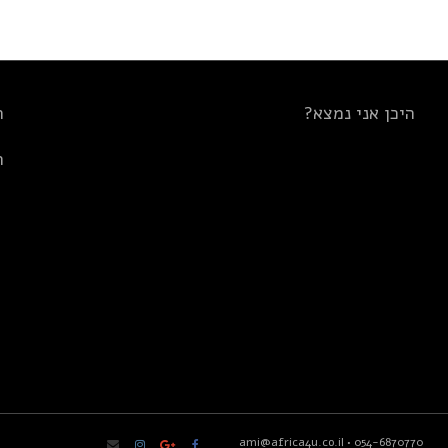
היכן אני נמצא?
ת
ת
ami@africa4u.co.il
•
054-6870770