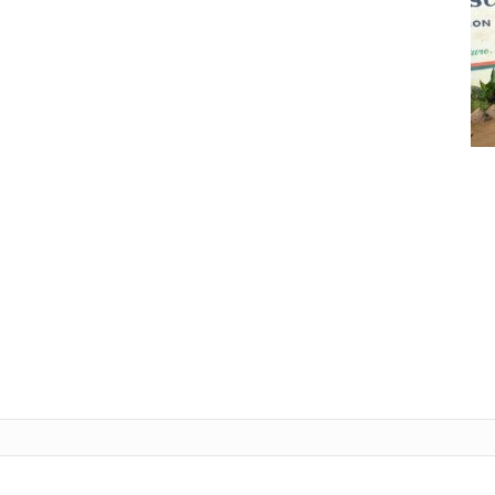
Tele
L