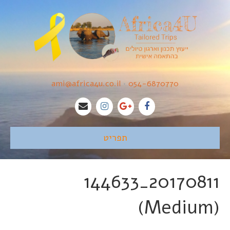
ami@africa4u.co.il
•
054-6870770
תפריט
20170811_144633
(Medium)