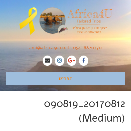
ami@africa4u.co.il
•
054-6870770
תפריט
20170812_090819
(Medium)