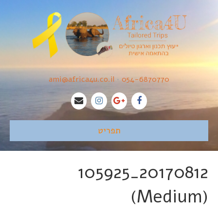
ami@africa4u.co.il
•
054-6870770
תפריט
20170812_105925
(Medium)