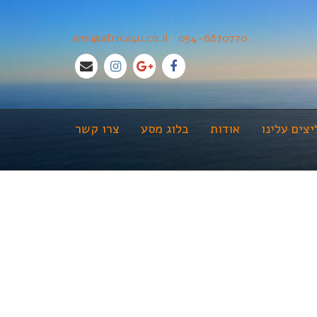
ami@africa4u.co.il
•
054-6870770
צים עלינו
אודות
בלוג מסע
צרו קשר