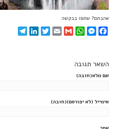
אהבתם? שתפו בבקשה
gram
inkedIn
Twitter
Email
WhatsApp
Gmail
Messenger
Facebook
השאר תגובה
שם מלא(חובה)
אימייל (לא יפורסם)(חובה)
אתר