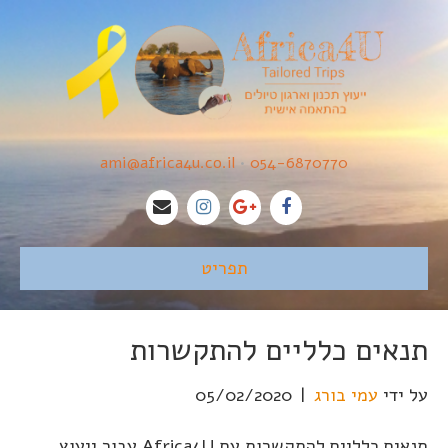
ami@africa4u.co.il
•
054-6870770
תפריט
תנאים כלליים להתקשרות
על ידי
עמי בורג
|
05/02/2020
תנאים כלליים להתקשרות עם Africa4U עבור ייעוץ,