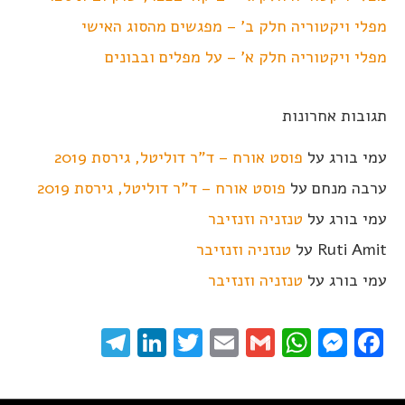
מפלי ויקטוריה חלק ב' – מפגשים מהסוג האישי
מפלי ויקטוריה חלק א' – על מפלים ובבונים
תגובות אחרונות
עמי בורג
על
פוסט אורח – ד"ר דוליטל, גירסת 2019
ערבה מנחם
על
פוסט אורח – ד"ר דוליטל, גירסת 2019
עמי בורג
על
טנזניה וזנזיבר
Ruti Amit
על
טנזניה וזנזיבר
עמי בורג
על
טנזניה וזנזיבר
elegram
LinkedIn
Twitter
Email
WhatsApp
Gmail
Messenger
Facebook