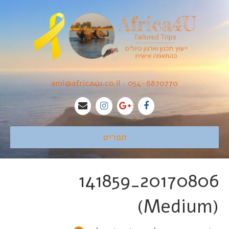
ami@africa4u.co.il
•
054-6870770
תפריט
20170806_141859
(Medium)