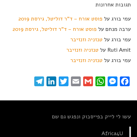
תגובות אחרונות
עמי בורג
על
פוסט אורח – ד"ר דוליטל, גירסת 2019
ערבה מנחם
על
פוסט אורח – ד"ר דוליטל, גירסת 2019
עמי בורג
על
טנזניה וזנזיבר
Ruti Amit
על
טנזניה וזנזיבר
עמי בורג
על
טנזניה וזנזיבר
elegram
LinkedIn
Twitter
Email
WhatsApp
Gmail
Messenger
Facebook
עשו לי לייק בפייסבוק ונפגש גם שם
Africa4U