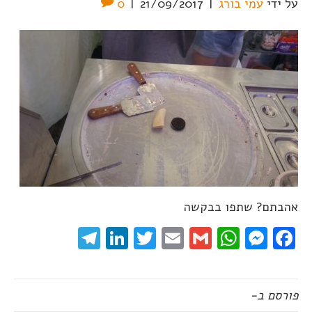
על ידי
עמי בורג
|
21/09/2017
|
0
אהבתם? שתפו בבקשה
elegram
LinkedIn
Twitter
Email
WhatsApp
Gmail
Messenger
Facebook
פורסם ב-