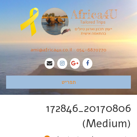
ami@africa4u.co.il
•
054-6870770
תפריט
20170806_172846
(Medium)