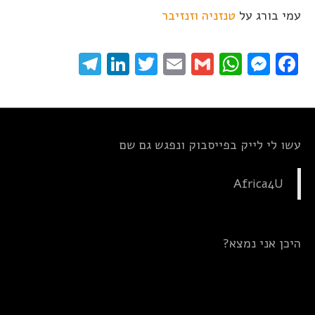
עמי בורג
על
טנזניה וזנזיבר
elegram
LinkedIn
Twitter
Email
WhatsApp
Gmail
Messenger
Facebook
עשו לי לייק בפייסבוק ונפגש גם שם
Africa4U
היכן אני נמצא?