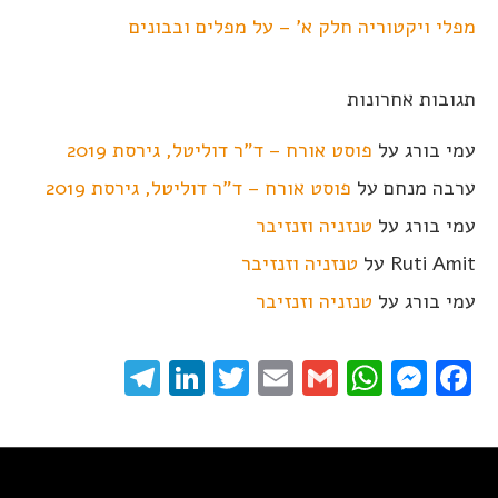
מפלי ויקטוריה חלק א' – על מפלים ובבונים
תגובות אחרונות
עמי בורג
על
פוסט אורח – ד"ר דוליטל, גירסת 2019
ערבה מנחם
על
פוסט אורח – ד"ר דוליטל, גירסת 2019
עמי בורג
על
טנזניה וזנזיבר
Ruti Amit
על
טנזניה וזנזיבר
עמי בורג
על
טנזניה וזנזיבר
elegram
LinkedIn
Twitter
Email
WhatsApp
Gmail
Messenger
Facebook