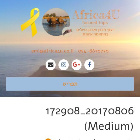
ami@africa4u.co.il
•
054-6870770
תפריט
20170806_172908
(Medium)