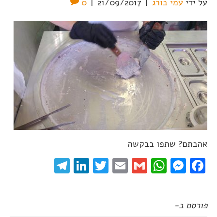
על ידי
עמי בורג
|
21/09/2017
|
0
אהבתם? שתפו בבקשה
elegram
LinkedIn
Twitter
Email
WhatsApp
Gmail
Messenger
Facebook
פורסם ב-