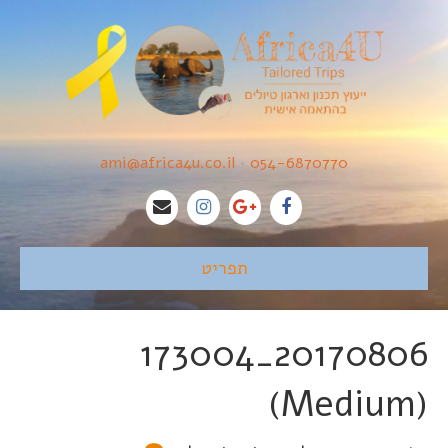
ami@africa4u.co.il
•
054-6870770
תפריט
20170806_173004
(Medium)