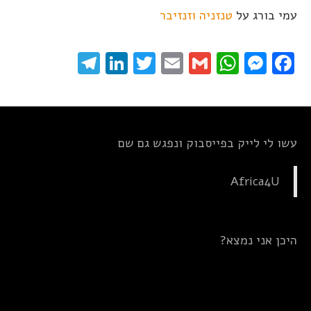
עמי בורג
על
טנזניה וזנזיבר
elegram
LinkedIn
Twitter
Email
WhatsApp
Gmail
Messenger
Facebook
עשו לי לייק בפייסבוק ונפגש גם שם
Africa4U
היכן אני נמצא?