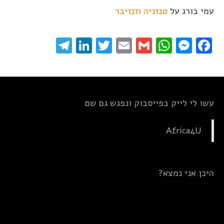
עמי בורג
על
טנזניה וזנזיבר
elegram
LinkedIn
Twitter
Email
WhatsApp
Gmail
Messenger
Facebook
עשו לי לייק בפייסבוק ונפגש גם שם
Africa4U
היכן אני נמצא?