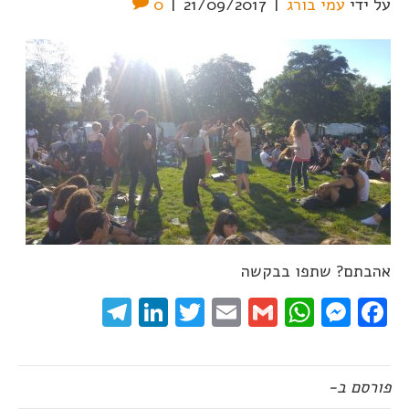
על ידי
עמי בורג
|
21/09/2017
|
0
אהבתם? שתפו בבקשה
elegram
LinkedIn
Twitter
Email
WhatsApp
Gmail
Messenger
Facebook
פורסם ב-