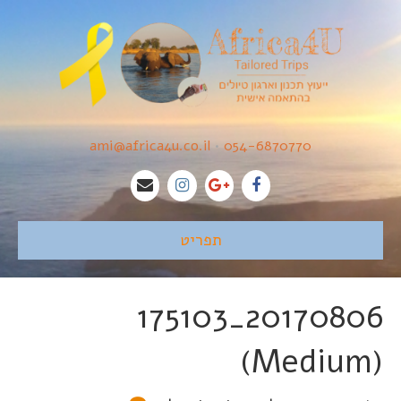
ami@africa4u.co.il
•
054-6870770
תפריט
20170806_175103
(Medium)