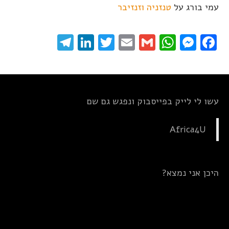
עמי בורג
על
טנזניה וזנזיבר
elegram
LinkedIn
Twitter
Email
WhatsApp
Gmail
Messenger
Facebook
עשו לי לייק בפייסבוק ונפגש גם שם
Africa4U
היכן אני נמצא?