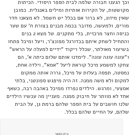
וכך הגענו חבורה שלמה לבית הספר היסודי. הכיתות
מקושטות, על הקירות אותיות ומילים באנגלית. כמובן
שאין מיזוג, לא ברור אם בכלל יש חשמל. לא מצאנו חדר
מורים, ולמעשה, מדובר בכמה מבנים בצורת ח' עם שער
כניסה וחצר מרכזית, בלי מתקנים. טל מצא 2 בנים
והתחיל לשחק איתם בכדורגל מפונצ'ר, ויעל ומיכל פתחו
בשיעור מאולתר, שכלל ריקוד "ידיים למעלה על הראש"
ו"עוגה עוגה עוגה". לימדנו אותם שלום כיתה א', הם
צחקו למשמע מיכל קוראת ליעל "אמא", וילדה אחת,
נמסטה, תפסה בעלות על מיכל, גררה אותה ממקום
למקום ולא משה ממנה. זה היה מיפגש ספונטני, בלתי
אמצעי, ומרגש. הילדים נפרדו ממיכל באהבה רבה, כשאף
אחד לא מוותר על חיבוק ממנה. מעניין מה עכשיו הילדים
שלנו חושבים על בית הספר שלהם ברמת גן, על הבית
שלהם, על החיים שלהם בכלל.
בית הספר