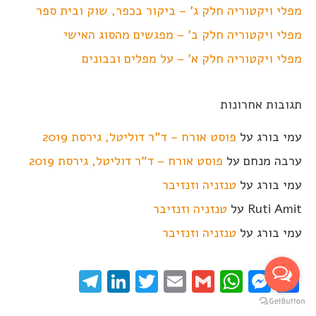
מפלי ויקטוריה חלק ג' – ביקור בכפר, שוק ובית ספר
מפלי ויקטוריה חלק ב' – מפגשים מהסוג האישי
מפלי ויקטוריה חלק א' – על מפלים ובבונים
תגובות אחרונות
עמי בורג
על
פוסט אורח – ד"ר דוליטל, גירסת 2019
ערבה מנחם
על
פוסט אורח – ד"ר דוליטל, גירסת 2019
עמי בורג
על
טנזניה וזנזיבר
Ruti Amit
על
טנזניה וזנזיבר
עמי בורג
על
טנזניה וזנזיבר
elegram
LinkedIn
Twitter
Email
WhatsApp
Gmail
Messenger
Facebook