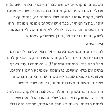
השבטים המקומיים יש שם עבור מזונגוז, כלומר שם נפוץ
אנגלי, ושם בשפה המקומית), הנהג החביב שהביא אותנו
לשם, לקחת אותנו באוטו שלו במקום זה, לטיול קצר
יותר, בחצי המחיר. ככל איש עסקים מקומי ממולח, הוא
מיד הסכים. וכך, הגענו לחלק לא מתויר של ליווינגסטון,
לשוק, וכפר ובית ספר, היכן שפטריק עצמו גר.
ביקור בשוק
למודי ניסיון מטיולנו בעבר – אז צבאו עלינו ילדים וגם
מבוגרים מקומיים בכל מקום שהגענו וביקשו שניתן להם
מכל הבא ליד, במיוחד עטים(?!) – הצטיידנו עוד בארץ
בתיק עם מלא טושים, פיצ'פקס שממילא היינו זורקים,
צעצועים קטנים שכבר לא בשימוש, גרביים, מברשות
שיניים ומשחות מערכות טיסה, כל מה שרק אפשר.
מיד כשירדנו בשוק, התחלנו במלאכת החלוקה, בהצלחה
מרובה. הסטוק נגמר. מזל שלא הבאנו הכל, אז נשאר
לימים הבאים. בשוק יש מכל הבא ליד, מסודר יפה ובלי