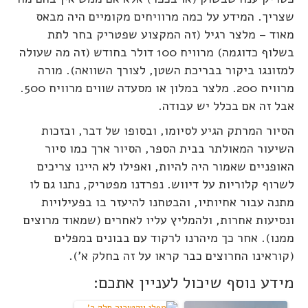
שצריך. המידע על כמה מרוויחים מקומיים היה מבאס
מאוד – מלצר רגיל (זה המקצוע שפטריק בחר לתת
בשלוף כדוגמה) מרוויח 100 דולר בחודש (זה מה שעולה
למזונגו ביקור בבריכת השטן, לצורך השוואה). מורה
מרוויח 200. מלצר במלון או מסעדה שווים מרוויח 500.
אבל זה אם בכלל יש עבודה.
הסיור המרתק הגיע לסיומו, ובסופו של דבר, ובזכות
השיעור המאולתר בבית הספר, הסיור ארך כמו סיור
האופניים שאמור היה להיות, ואפילו לא היינו צריכים
לשרוף קלוריות על דיווש. נפרדנו מפטריק, נתנו גם לו
מתנה עבור אחיותיו, והבטחנו להיעזר בו בפעילויות
ונסיעות אחרות, ולהמליץ עליו לאחרים (שמאוד מרוצים
ממנו). אחר כך מיהרנו לרקוד עם בבונים במפלים
(קוראינו החרוצים כבר קראו על זה בחלק א').
מידע נוסף שיכול לעניין אתכם: