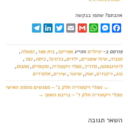
אהבתם? שתפו בבקשה
elegram
LinkedIn
Twitter
Email
WhatsApp
Gmail
Messenger
Facebook
פורסם ב-
טיולים
ותוייג
אפריקה
,
בית ספר
,
הפעלה
,
זמביה
,
טיול אופניים
,
ילדים
,
כדורגל
,
כיתה
,
כפר
,
ליווינגסטון
,
מדריך
,
מפלי ויקטוריה
,
מקומיים
,
מתנות
,
נהג
,
ריקודים
,
שוק
,
שיעור
,
שירים
,
תלמידים
← מפלי ויקטוריה חלק ב' – מפגשים מהסוג האישי
מפלי ויקטוריה חלק ד' – בריכת השטן →
השאר תגובה