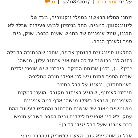
על ידי
עמי בורג
|
12/08/2017
|
0
יומנו המלא הראשון במפלי ויקטוריה, בצד של
ליווינגסטון, זמביה, החל בניסיון לבצע פעילות שכלל לא
תכננו, טיול אופניים של כחמש שעות בכפר, שוק, בית
ספר ולאורך הנהר.
החלטנו ספונטנית להזמין את זה, אחרי שהבחורה בקבלה
נתנה לנו ברושור על זה (אם אני אכתוב עלון, מישהו
יבין?…), בזמן ארוחת הבוקר. ביררנו שיש אופני ילדים,
שבית הספר פתוח (יש לנו אפילו מורה מחליפה
באמתחתנו), ונעננו על הכל בחיוב.
חיכינו לאיסוף, שהגיע באיחור מקובל. הגענו למקום
האופניים, שנראה כאילו מישהו אסף כמה אופניים
משומשים מאוד של אנשים מהרחוב והחליט לעשות מהם
עסק. לא היו אופניים לילדים ובית הספר בשבוע חופש.
כבר אמרנו שעל הכל יגידו לך כן?…
אבל מבאסה יצא טוב. הצענו לפטריק (להרבה מבני