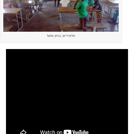
תלמידים, בוחן פתע!