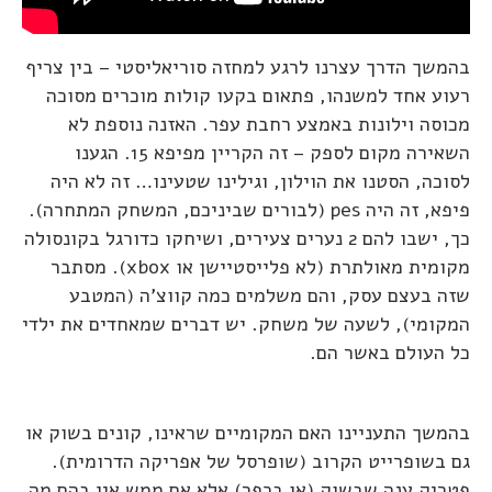
בהמשך הדרך עצרנו לרגע למחזה סוריאליסטי – בין צריף
רעוע אחד למשנהו, פתאום בקעו קולות מוכרים מסוכה
מכוסה וילונות באמצע רחבת עפר. האזנה נוספת לא
השאירה מקום לספק – זה הקריין מפיפא 15. הגענו
לסוכה, הסטנו את הוילון, וגילינו שטעינו… זה לא היה
פיפא, זה היה pes (לבורים שביניכם, המשחק המתחרה).
כך, ישבו להם 2 נערים צעירים, ושיחקו כדורגל בקונסולה
מקומית מאולתרת (לא פלייסטיישן או xbox). מסתבר
שזה בעצם עסק, והם משלמים כמה קווצ'ה (המטבע
המקומי), לשעה של משחק. יש דברים שמאחדים את ילדי
כל העולם באשר הם.
בהמשך התעניינו האם המקומיים שראינו, קונים בשוק או
גם בשופרייט הקרוב (שופרסל של אפריקה הדרומית).
פטריק ענה שבשוק (או בכפר) אלא אם ממש אין בהם מה