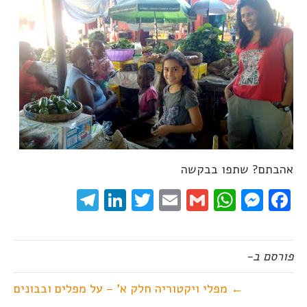
אהבתם? שתפו בבקשה
elegram
LinkedIn
Twitter
Email
WhatsApp
Gmail
Messenger
Facebook
פורסם ב-
← מפלי ויקטוריה חלק א' – על מפלים ובבונים