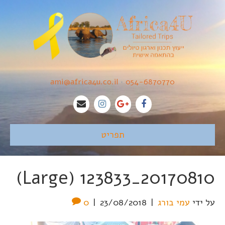
ami@africa4u.co.il
•
054-6870770
תפריט
20170810_123833 (Large)
על ידי
עמי בורג
|
23/08/2018
|
0