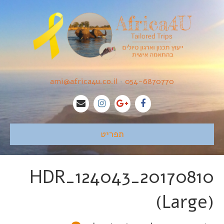
ami@africa4u.co.il
•
054-6870770
תפריט
20170810_124043_HDR
(Large)