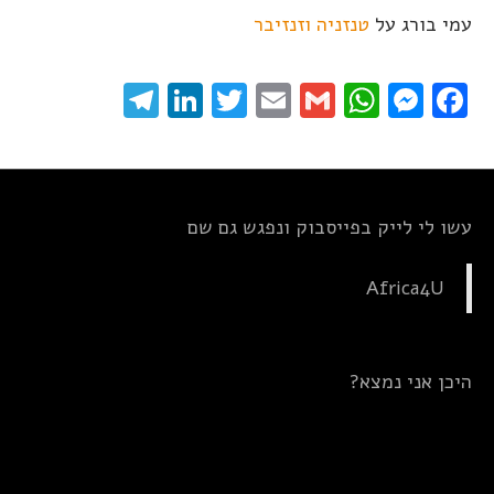
עמי בורג
על
טנזניה וזנזיבר
elegram
LinkedIn
Twitter
Email
WhatsApp
Gmail
Messenger
Facebook
עשו לי לייק בפייסבוק ונפגש גם שם
Africa4U
היכן אני נמצא?