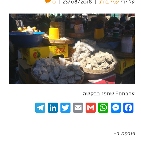
על ידי
עמי בורג
|
23/08/2018
|
0
אהבתם? שתפו בבקשה
elegram
LinkedIn
Twitter
Email
WhatsApp
Gmail
Messenger
Facebook
פורסם ב-