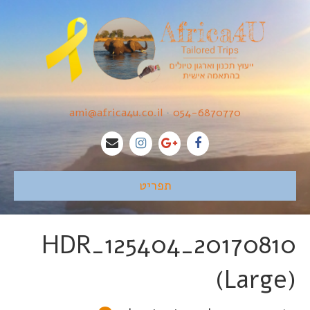
ami@africa4u.co.il
•
054-6870770
תפריט
20170810_125404_HDR
(Large)