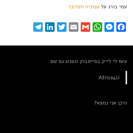
עמי בורג
על
טנזניה וזנזיבר
elegram
LinkedIn
Twitter
Email
WhatsApp
Gmail
Messenger
Facebook
עשו לי לייק בפייסבוק ונפגש גם שם
Africa4U
היכן אני נמצא?