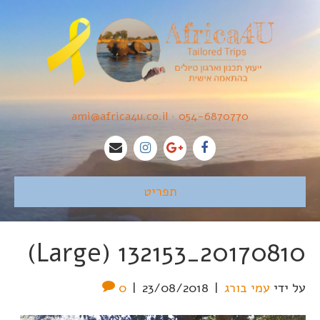
ami@africa4u.co.il
•
054-6870770
תפריט
20170810_132153 (Large)
על ידי
עמי בורג
|
23/08/2018
|
0