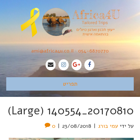
ami@africa4u.co.il
•
054-6870770
תפריט
20170810_140554 (Large)
על ידי
עמי בורג
|
23/08/2018
|
0