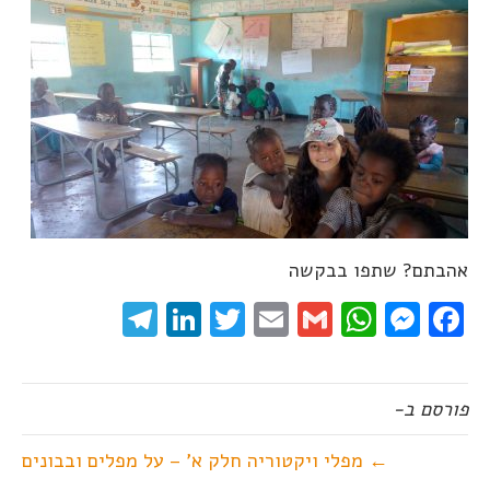
אהבתם? שתפו בבקשה
elegram
LinkedIn
Twitter
Email
WhatsApp
Gmail
Messenger
Facebook
פורסם ב-
← מפלי ויקטוריה חלק א' – על מפלים ובבונים