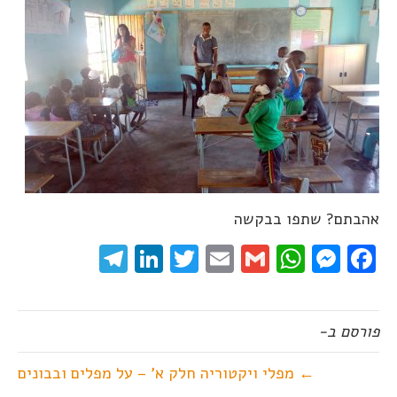
אהבתם? שתפו בבקשה
elegram
LinkedIn
Twitter
Email
WhatsApp
Gmail
Messenger
Facebook
פורסם ב-
← מפלי ויקטוריה חלק א' – על מפלים ובבונים