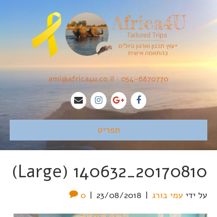
ami@africa4u.co.il
•
054-6870770
תפריט
20170810_140632 (Large)
על ידי
עמי בורג
|
23/08/2018
|
0