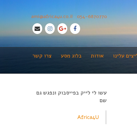
ami@africa4u.co.il
•
054-6870770
צים עלינו
אודות
בלוג מסע
צרו קשר
עשו לי לייק בפייסבוק ונפגש גם
שם
Africa4U