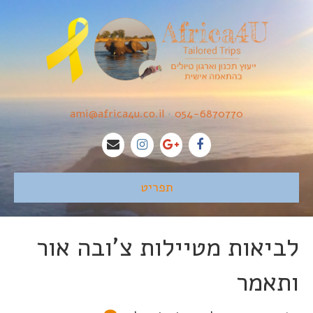
ami@africa4u.co.il
•
054-6870770
תפריט
לביאות מטיילות צ'ובה אור
ותאמר