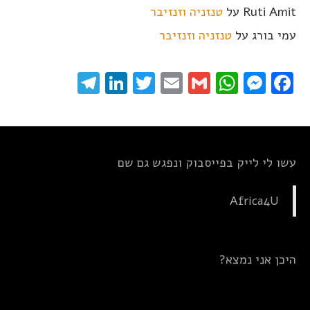
Ruti Amit
על
טנזניה וזנזיבר
עמי בורג
על
טנזניה וזנזיבר
elegram
LinkedIn
Twitter
Email
WhatsApp
Gmail
Messenger
Facebook
עשו לי לייק בפייסבוק ונפגש גם שם
Africa4U
היכן אני נמצא?