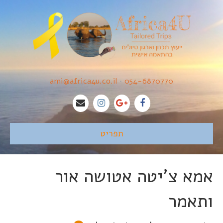
ami@africa4u.co.il
•
054-6870770
תפריט
אמא צ'יטה אטושה אור
ותאמר