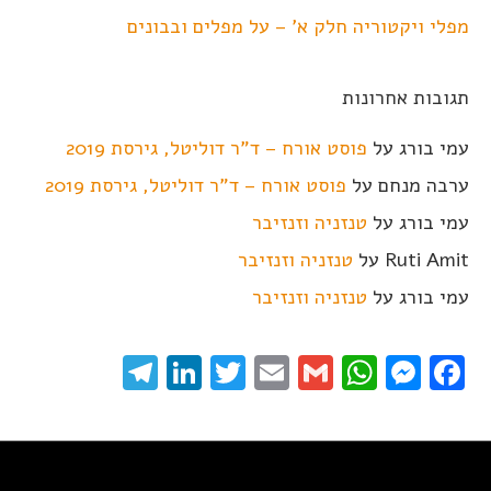
מפלי ויקטוריה חלק א' – על מפלים ובבונים
תגובות אחרונות
עמי בורג
על
פוסט אורח – ד"ר דוליטל, גירסת 2019
ערבה מנחם
על
פוסט אורח – ד"ר דוליטל, גירסת 2019
עמי בורג
על
טנזניה וזנזיבר
Ruti Amit
על
טנזניה וזנזיבר
עמי בורג
על
טנזניה וזנזיבר
elegram
LinkedIn
Twitter
Email
WhatsApp
Gmail
Messenger
Facebook