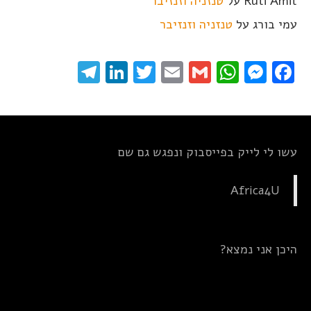
Ruti Amit
על
טנזניה וזנזיבר
עמי בורג
על
טנזניה וזנזיבר
elegram
LinkedIn
Twitter
Email
WhatsApp
Gmail
Messenger
Facebook
עשו לי לייק בפייסבוק ונפגש גם שם
Africa4U
היכן אני נמצא?