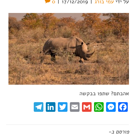
על ידי
עמי בורג
|
17/12/2019
|
0
אהבתם? שתפו בבקשה
elegram
LinkedIn
Twitter
Email
WhatsApp
Gmail
Messenger
Facebook
פורסם ב-