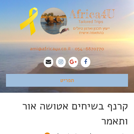
ami@africa4u.co.il
•
054-6870770
תפריט
קרנף בשיחים אטושה אור
ותאמר