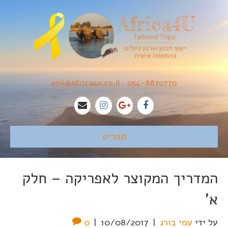
ami@africa4u.co.il
•
054-6870770
תפריט
המדריך המקוצר לאפריקה – חלק
א'
על ידי
עמי בורג
|
10/08/2017
|
0