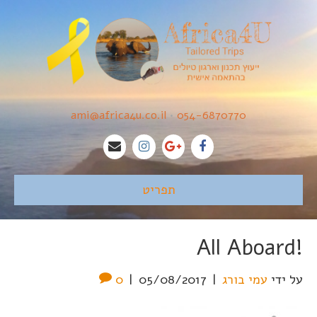
ami@africa4u.co.il
•
054-6870770
תפריט
!All Aboard
על ידי
עמי בורג
|
05/08/2017
|
0