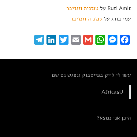
Ruti Amit
על
טנזניה וזנזיבר
עמי בורג
על
טנזניה וזנזיבר
elegram
LinkedIn
Twitter
Email
WhatsApp
Gmail
Messenger
Facebook
עשו לי לייק בפייסבוק ונפגש גם שם
Africa4U
היכן אני נמצא?