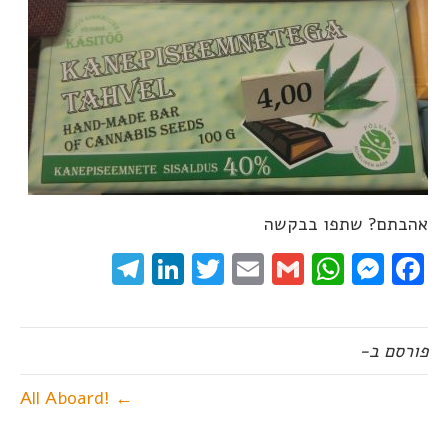
אהבתם? שתפו בבקשה
elegram
LinkedIn
Twitter
Email
WhatsApp
Gmail
Messenger
Facebook
פורסם ב-
← !All Aboard