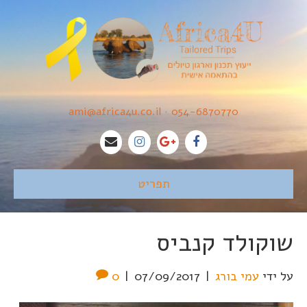
ami@africa4u.co.il
•
054-6870770
תפריט
שוקולד קנביס
על ידי
עמי בורג
|
07/09/2017
|
0