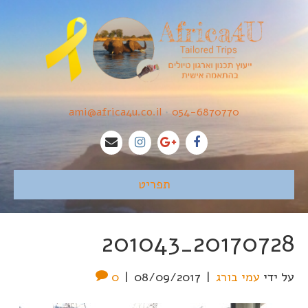
ami@africa4u.co.il
•
054-6870770
תפריט
20170728_201043
על ידי
עמי בורג
|
08/09/2017
|
0