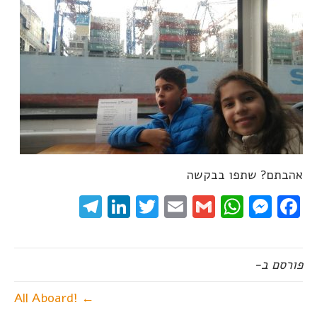
אהבתם? שתפו בבקשה
elegram
LinkedIn
Twitter
Email
WhatsApp
Gmail
Messenger
Facebook
פורסם ב-
← !All Aboard